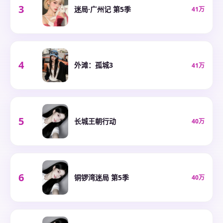
3
迷局·广州记 第5季
41万
4
外滩：孤城3
41万
5
长城王朝行动
40万
6
铜锣湾迷局 第5季
40万