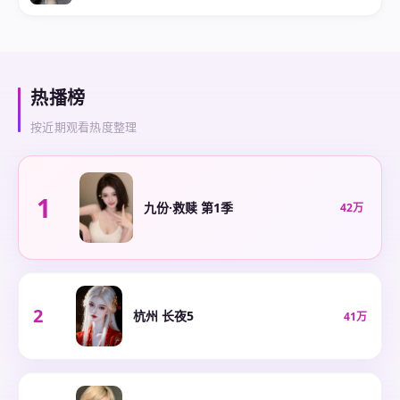
热播榜
按近期观看热度整理
1
九份·救赎 第1季
42万
2
杭州 长夜5
41万