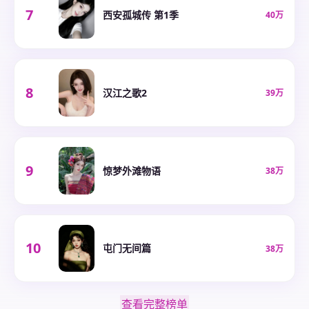
7
西安孤城传 第1季
40万
8
汉江之歌2
39万
9
惊梦外滩物语
38万
10
屯门无间篇
38万
查看完整榜单