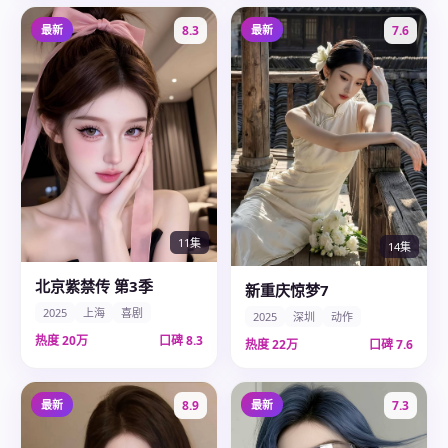
最新
8.3
最新
7.6
11集
14集
北京紫禁传 第3季
新重庆惊梦7
2025
上海
喜剧
2025
深圳
动作
热度
20万
口碑
8.3
热度
22万
口碑
7.6
最新
8.9
最新
7.3