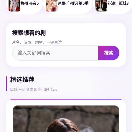
杭州 长夜5
迷局·广州记 第5季
外滩：孤城3
搜索想看的剧
片名、演员、题材，一键直达
搜索
精选推荐
口碑与热度表现突出的作品