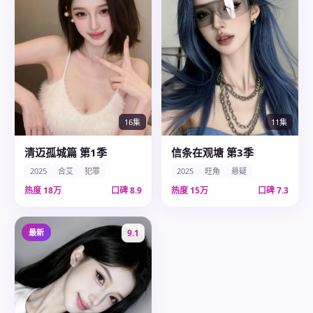
11集
16集
信条在观塘 第3季
清迈孤城篇 第1季
2025
旺角
悬疑
2025
合艾
犯罪
热度
15万
口碑
7.3
热度
18万
口碑
8.9
最新
9.1