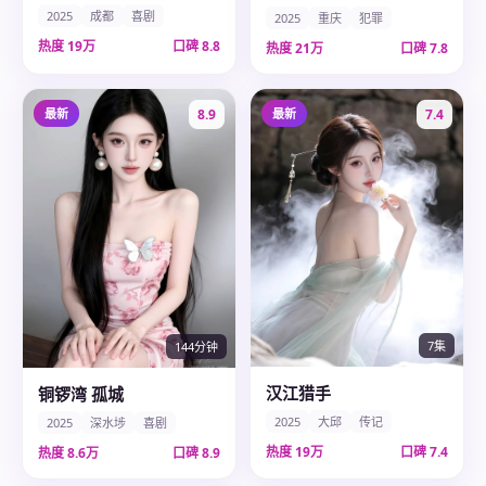
2025
成都
喜剧
2025
重庆
犯罪
热度
19万
口碑
8.8
热度
21万
口碑
7.8
最新
8.9
最新
7.4
7集
144分钟
汉江猎手
铜锣湾 孤城
2025
大邱
传记
2025
深水埗
喜剧
热度
19万
口碑
7.4
热度
8.6万
口碑
8.9