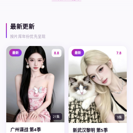
最新更新
按片库年份优先呈现
最新
8.8
最新
7.8
21集
9集
广州谍战 第4季
新武汉黎明 第5季