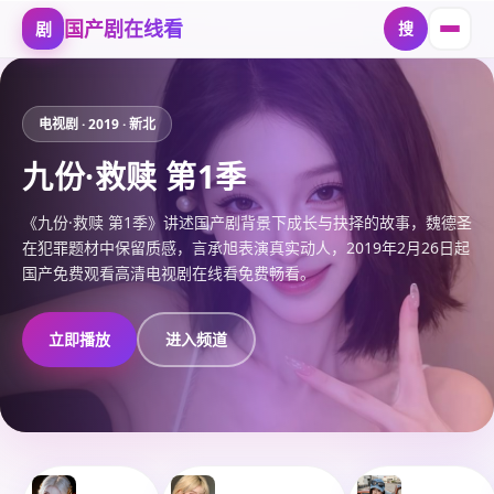
国产剧在线看
剧
搜
国产剧在线看
-
国产免费观看高
电视剧
·
2019
·
新北
九份·救赎 第1季
《九份·救赎 第1季》讲述国产剧背景下成长与抉择的故事，魏德圣
在犯罪题材中保留质感，言承旭表演真实动人，2019年2月26日起
国产免费观看高清电视剧在线看免费畅看。
立即播放
进入频道