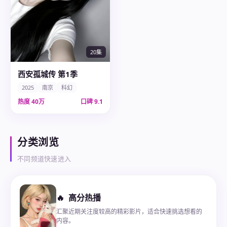
20集
西安孤城传 第1季
2025
南京
科幻
热度
40万
口碑
9.1
分类浏览
不同频道快速进入
🔥
高分热播
汇聚近期关注度较高的精彩影片，适合快速挑选想看的
内容。